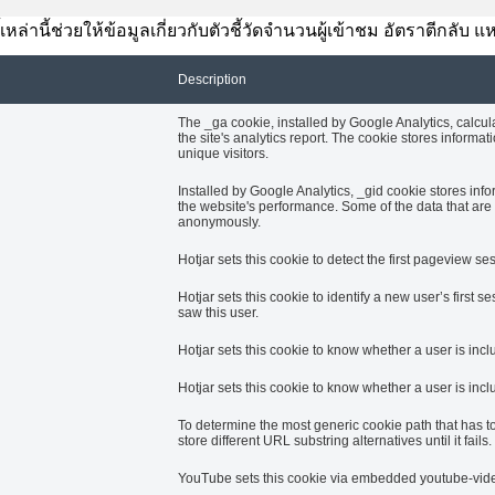
้เหล่านี้ช่วยให้ข้อมูลเกี่ยวกับตัวชี้วัดจำนวนผู้เข้าชม อัตราตีกลั
Description
The _ga cookie, installed by Google Analytics, calcul
the site's analytics report. The cookie stores info
unique visitors.
Installed by Google Analytics, _gid cookie stores info
the website's performance. Some of the data that are c
anonymously.
Hotjar sets this cookie to detect the first pageview ses
Hotjar sets this cookie to identify a new user’s first se
saw this user.
Hotjar sets this cookie to know whether a user is incl
Hotjar sets this cookie to know whether a user is inclu
To determine the most generic cookie path that has t
store different URL substring alternatives until it fails.
YouTube sets this cookie via embedded youtube-video