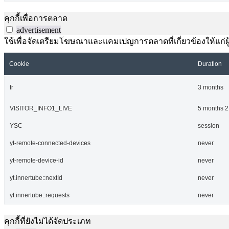
คุกกี้เพื่อการตลาด
advertisement
ใช้เพื่อจัดเตรียมโฆษณาและแคมเปญการตลาดที่เกี่ยวข้องให้แก่ผู้เ
Cookie
Duration
fr
3 months
VISITOR_INFO1_LIVE
5 months 2
YSC
session
yt-remote-connected-devices
never
yt-remote-device-id
never
yt.innertube::nextId
never
yt.innertube::requests
never
คุกกี้ที่ยังไม่ได้จัดประเภท