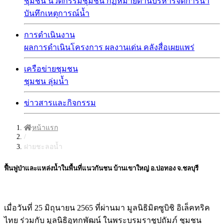
ชุมชน
นวัตกรรมชุมชน
กฏหมายด้านบริหารจัดการน้ำ
บันทึกเหตุการณ์น้ำ
การดำเนินงาน
ผลการดำเนินโครงการ
ผลงานเด่น
คลังสื่อเผยแพร่
เครือข่ายชุมชน
ชุมชน
ลุ่มน้ำ
ข่าวสารและกิจกรรม
หน้าแรก
/
ฝายชะลอน้ำ
ฟื้นฟูป่าและแหล่งน้ำในพื้นที่แนวกันชน บ้านเขาใหญ่ อ.บ่อทอง จ.ชลบุรี
เมื่อวันที่ 25 มิถุนายน 2565 ที่ผ่านมา มูลนิธิมิตซูบิชิ อิเล็คทริค
ไทย ร่วมกับ มูลนิธิอุทกพัฒน์ ในพระบรมราชูปถัมภ์ ชุมชน