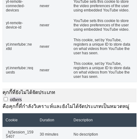
yt-remote-
YouTube sets this cookie to store
connected-
never
the video preferences of the user
devices
using embedded YouTube video.
YouTube sets this cookie to store
yt-remote-
never
the video preferences of the user
device-id
using embedded YouTube video.
This cookie, set by YouTube,
yt.innertube::ne
registers a unique ID to store data
never
xtId
on what videos from YouTube the
user has seen.
This cookie, set by YouTube,
yt.innertube::req
registers a unique ID to store data
never
uests
on what videos from YouTube the
user has seen.
คุกกี้ที่ยังไม่ได้จัดประเภท
others
คือคุกกี้ที่กำลังวิเคราะห์และยังไม่ได้จัดประเภทเป็นหมวดหมู่
Cookie
Duration
Description
_hjSession_159
30 minutes
No description
5407