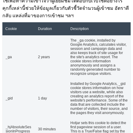
ใช้เพื่อทำความเข้าใจว่าผู้เยี่ยมชมโต้ตอบกับเว็บไซต์อย่างไร
คุกกี้เหล่านี้ช่วยให้ข้อมูลเกี่ยวกับตัวชี้วัดจำนวนผู้เข้าชม อัตราตี
กลับ แหล่งที่มาของการเข้าชม ฯลฯ
Cookie
Duration
Description
The _ga cookie, installed by
Google Analytics, calculates visitor,
session and campaign data and
also keeps track of site usage for
_ga
2 years
the site's analytics report. The
cookie stores information
anonymously and assigns a
randomly generated number to
recognize unique visitors.
Installed by Google Analytics, _gid
cookie stores information on how
visitors use a website, while also
creating an analytics report of the
_gid
1 day
website's performance. Some of the
data that are collected include the
number of visitors, their source, and
the pages they visit anonymously.
Hotjar sets this cookie to detect the
_hjAbsoluteSes
first pageview session of a user.
30 minutes
sionInProgress
This is a True/False flag set by the