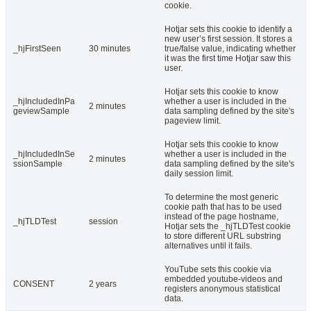
cookie.
Hotjar sets this cookie to identify a
new user’s first session. It stores a
_hjFirstSeen
30 minutes
true/false value, indicating whether
it was the first time Hotjar saw this
user.
Hotjar sets this cookie to know
_hjIncludedInPa
whether a user is included in the
2 minutes
geviewSample
data sampling defined by the site's
pageview limit.
Hotjar sets this cookie to know
_hjIncludedInSe
whether a user is included in the
2 minutes
ssionSample
data sampling defined by the site's
daily session limit.
To determine the most generic
cookie path that has to be used
instead of the page hostname,
_hjTLDTest
session
Hotjar sets the _hjTLDTest cookie
to store different URL substring
alternatives until it fails.
YouTube sets this cookie via
embedded youtube-videos and
CONSENT
2 years
registers anonymous statistical
data.