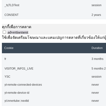
_hjTLDTest
session
CONSENT
2 years
คุกกี้เพื่อการตลาด
advertisement
ใช้เพื่อจัดเตรียมโฆษณาและแคมเปญการตลาดที่เกี่ยวข้องให้แก่ผู้เ
Cookie
Duration
fr
3 months
VISITOR_INFO1_LIVE
5 months 2
YSC
session
yt-remote-connected-devices
never
yt-remote-device-id
never
yt.innertube::nextId
never