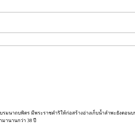
ช บรมนาถบพิตร มีพระราชดำริให้ก่อสร้างอ่างเก็บน้ำลำพะยัง
ำมานานกว่า 38 ปี