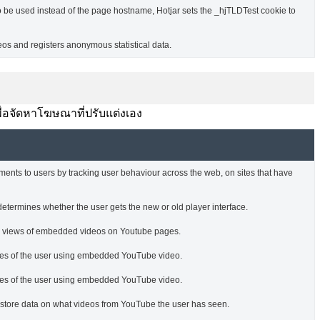
o be used instead of the page hostname, Hotjar sets the _hjTLDTest cookie to
s and registers anonymous statistical data.
พื่อจัดหาโฆษณาที่ปรับแต่งเอง
ments to users by tracking user behaviour across the web, on sites that have
termines whether the user gets the new or old player interface.
he views of embedded videos on Youtube pages.
nces of the user using embedded YouTube video.
nces of the user using embedded YouTube video.
o store data on what videos from YouTube the user has seen.