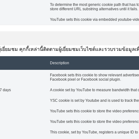
To determine the most generic cookie path that has t
store different URL substring alternatives until it fails.
YouTube sets this cookie via embedded youtube-video
ยี่ยมชม คุกกี้เหล่านี้ติดตามผู้เยี่ยมชมเว็บไซต์และรวบรวมข้อมูลเ
Description
Facebook sets this cookie to show relevant advertise
Facebook pixel or Facebook social plugin.
7 days
A cookie set by YouTube to measure bandwidth that de
YSC cookie is set by Youtube and is used to track t
YouTube sets this cookie to store the video prefere
YouTube sets this cookie to store the video prefere
This cookie, set by YouTube, registers a unique ID t