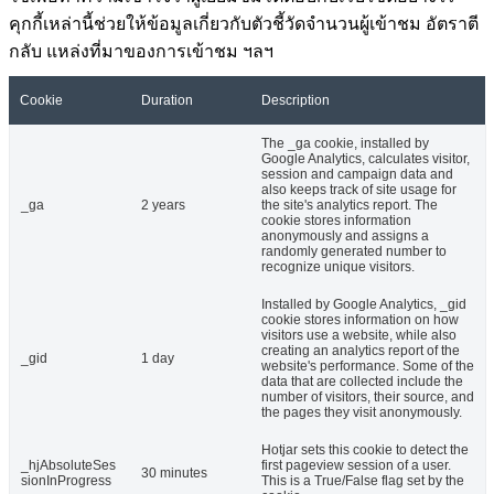
คุกกี้เหล่านี้ช่วยให้ข้อมูลเกี่ยวกับตัวชี้วัดจำนวนผู้เข้าชม อัตราตี
กลับ แหล่งที่มาของการเข้าชม ฯลฯ
Cookie
Duration
Description
The _ga cookie, installed by
Google Analytics, calculates visitor,
session and campaign data and
also keeps track of site usage for
_ga
2 years
the site's analytics report. The
cookie stores information
anonymously and assigns a
randomly generated number to
recognize unique visitors.
Installed by Google Analytics, _gid
cookie stores information on how
visitors use a website, while also
creating an analytics report of the
_gid
1 day
website's performance. Some of the
data that are collected include the
number of visitors, their source, and
the pages they visit anonymously.
Hotjar sets this cookie to detect the
_hjAbsoluteSes
first pageview session of a user.
30 minutes
sionInProgress
This is a True/False flag set by the