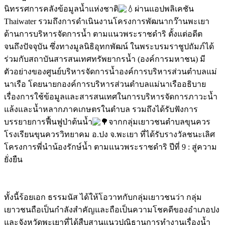
นิทรรศการคลังข้อมูลน้ำแห่งชาติ
ผ่านแอปพลิเคชัน
Thaiwater รวมถึงการดำเนินงานโครงการพัฒนากว๊านพะเยา
ด้านการบริหารจัดการน้ำ ตามแนวพระราชดำริ ตั้งแต่อดีต
จนถึงปัจจุบัน ซึ่งทางมูลนิธิอุทกพัฒน์ ในพระบรมราชูปถัมภ์ได้
ร่วมกับสถาบันสารสนเทศทรัพยากรน้ำ (องค์การมหาชน) มี
ตัวอย่างของศูนย์บริหารจัดการน้ำองค์การบริหารส่วนตำบลแม่
นาเรือ โดยนายกองค์การบริหารส่วนตำบลแม่นาเรืออธิบาย
เรื่องการใช้ข้อมูลและสารสนเทศในการบริหารจัดการภาวะน้ำ
แล้งและน้ำหลากภาคเกษตรในตำบล รวมถึงได้รับฟังการ
บรรยายการฟื้นฟูป่าต้นน้ำ
จากกลุ่มเยาวชนตำบลขุนควร
โรงเรียนขุนควรวิทยาคม อ.ปง จ.พะเยา ที่ได้รับรางวัลชนะเลิศ
โครงการพี่นำน้องรักษ์น้ำ ตามแนวพระราชดำริ ปีที่ 9 : สู่ความ
ยั่งยืน
ทั้งนี้ร้อยเอก ธรรมนัส ได้ให้โอวาทกับกลุ่มเยาวชนว่า กลุ่ม
เยาวชนถือเป็นกำลังสำคัญและถือเป็นความโชคดีของอำเภอปง
และจังหวัดพะเยาที่ได้สืบสานแนวปณิธานการทำงานเรื่องน้ำ