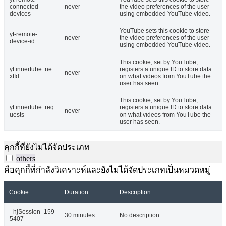
connected-
never
the video preferences of the user
devices
using embedded YouTube video.
YouTube sets this cookie to store
yt-remote-
never
the video preferences of the user
device-id
using embedded YouTube video.
This cookie, set by YouTube,
yt.innertube::ne
registers a unique ID to store data
never
xtId
on what videos from YouTube the
user has seen.
This cookie, set by YouTube,
yt.innertube::req
registers a unique ID to store data
never
uests
on what videos from YouTube the
user has seen.
คุกกี้ที่ยังไม่ได้จัดประเภท
others
คือคุกกี้ที่กำลังวิเคราะห์และยังไม่ได้จัดประเภทเป็นหมวดหมู่
Cookie
Duration
Description
_hjSession_159
30 minutes
No description
5407