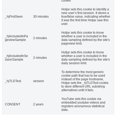
cookie.
Hotjar sets this cookie to identify a
new user’s first session. It stores a
_hjFirstSeen
30 minutes
true/false value, indicating whether
it was the first time Hotjar saw this
user.
Hotjar sets this cookie to know
_hjIncludedInPa
whether a user is included in the
2 minutes
geviewSample
data sampling defined by the site's
pageview limit.
Hotjar sets this cookie to know
_hjIncludedInSe
whether a user is included in the
2 minutes
ssionSample
data sampling defined by the site's
daily session limit.
To determine the most generic
cookie path that has to be used
instead of the page hostname,
_hjTLDTest
session
Hotjar sets the _hjTLDTest cookie
to store different URL substring
alternatives until it fails.
YouTube sets this cookie via
embedded youtube-videos and
CONSENT
2 years
registers anonymous statistical
data.