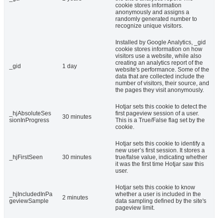
cookie stores information
anonymously and assigns a
randomly generated number to
recognize unique visitors.
Installed by Google Analytics, _gid
cookie stores information on how
visitors use a website, while also
creating an analytics report of the
_gid
1 day
website's performance. Some of the
data that are collected include the
number of visitors, their source, and
the pages they visit anonymously.
Hotjar sets this cookie to detect the
_hjAbsoluteSes
first pageview session of a user.
30 minutes
sionInProgress
This is a True/False flag set by the
cookie.
Hotjar sets this cookie to identify a
new user’s first session. It stores a
_hjFirstSeen
30 minutes
true/false value, indicating whether
it was the first time Hotjar saw this
user.
Hotjar sets this cookie to know
_hjIncludedInPa
whether a user is included in the
2 minutes
geviewSample
data sampling defined by the site's
pageview limit.