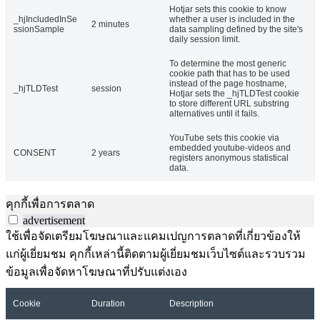
Hotjar sets this cookie to know
_hjIncludedInSe
whether a user is included in the
2 minutes
ssionSample
data sampling defined by the site's
daily session limit.
To determine the most generic
cookie path that has to be used
instead of the page hostname,
_hjTLDTest
session
Hotjar sets the _hjTLDTest cookie
to store different URL substring
alternatives until it fails.
YouTube sets this cookie via
embedded youtube-videos and
CONSENT
2 years
registers anonymous statistical
data.
คุกกี้เพื่อการตลาด
advertisement
ใช้เพื่อจัดเตรียมโฆษณาและแคมเปญการตลาดที่เกี่ยวข้องให้
แก่ผู้เยี่ยมชม คุกกี้เหล่านี้ติดตามผู้เยี่ยมชมเว็บไซต์และรวบรวม
ข้อมูลเพื่อจัดหาโฆษณาที่ปรับแต่งเอง
Cookie
Duration
Description