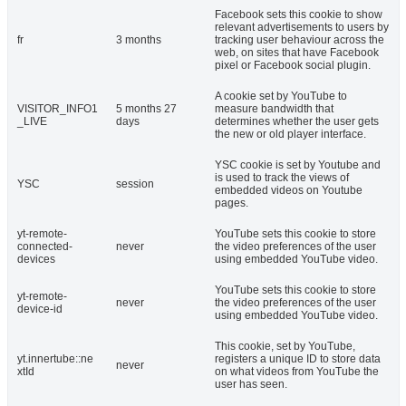
Facebook sets this cookie to show
relevant advertisements to users by
fr
3 months
tracking user behaviour across the
web, on sites that have Facebook
pixel or Facebook social plugin.
A cookie set by YouTube to
VISITOR_INFO1
5 months 27
measure bandwidth that
_LIVE
days
determines whether the user gets
the new or old player interface.
YSC cookie is set by Youtube and
is used to track the views of
YSC
session
embedded videos on Youtube
pages.
yt-remote-
YouTube sets this cookie to store
connected-
never
the video preferences of the user
devices
using embedded YouTube video.
YouTube sets this cookie to store
yt-remote-
never
the video preferences of the user
device-id
using embedded YouTube video.
This cookie, set by YouTube,
yt.innertube::ne
registers a unique ID to store data
never
xtId
on what videos from YouTube the
user has seen.