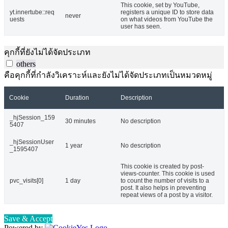
This cookie, set by YouTube,
yt.innertube::req
registers a unique ID to store data
never
uests
on what videos from YouTube the
user has seen.
คุกกี้ที่ยังไม่ได้จัดประเภท
others
คือคุกกี้ที่กำลังวิเคราะห์และยังไม่ได้จัดประเภทเป็นหมวดหมู่
Cookie
Duration
Description
_hjSession_159
30 minutes
No description
5407
_hjSessionUser
1 year
No description
_1595407
This cookie is created by post-
views-counter. This cookie is used
pvc_visits[0]
1 day
to count the number of visits to a
post. It also helps in preventing
repeat views of a post by a visitor.
Save & Accept
Powered by